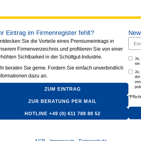
hr Eintrag im Firmenregister fehlt?
News
ntdecken Sie die Vorteile eines Premiumeintrags in
nserem Firmenverzeichnis und profitieren Sie von einer
rhöhten Sichtbarkeit in der Schüttgut-Industrie.
Ja,
sie
ir beraten Sie gerne. Fordern Sie einfach unverbindlich
Ja,
nformationen dazu an.
de
ver
jed
ZUM EINTRAG
*Pflich
ZUR BERATUNG PER MAIL
HOTLINE +49 (0) 611 788 88 52