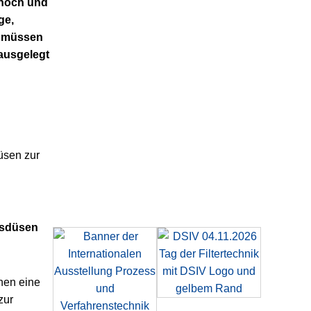
 hoch und
ge,
e müssen
ausgelegt
ngsdüsen
hen eine
zur