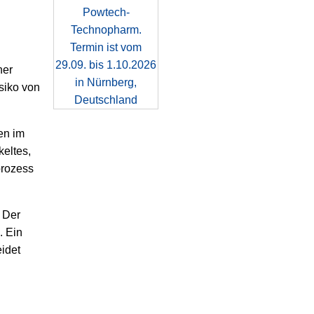
her
siko von
en im
keltes,
prozess
. Der
. Ein
eidet