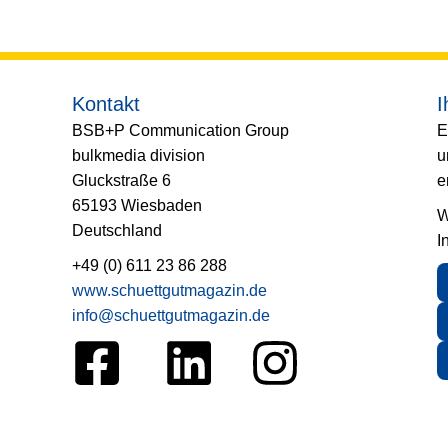
Kontakt
I
BSB+P Communication Group
E
bulkmedia division
u
Gluckstraße 6
e
65193 Wiesbaden
W
Deutschland
I
+49 (0) 611 23 86 288
www.schuettgutmagazin.de
info@schuettgutmagazin.de