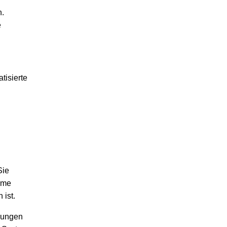
n.
e
Sie
eme
 ist.
erungen