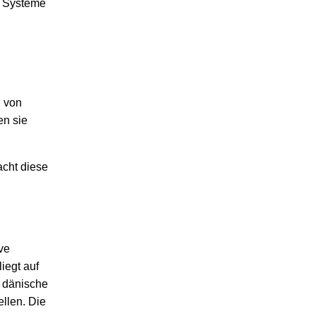
e Systeme
g von
en sie
acht diese
ve
iegt auf
e dänische
llen. Die