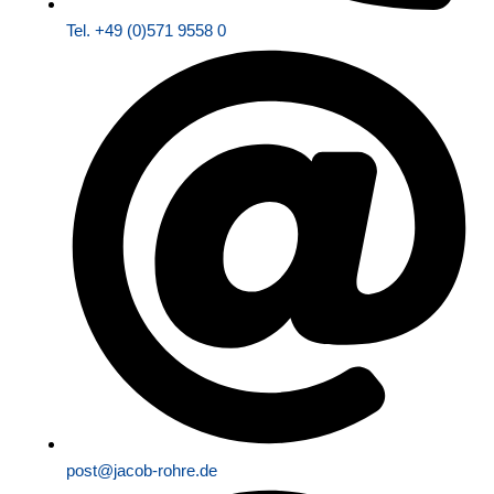
Tel. +49 (0)571 9558 0
post@jacob-rohre.de