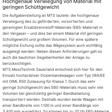
Hochgenaue Verwiegung von Material mit
geringen Schüttgewicht
Die Aufgabenstellung an MTS lautete: die hochgenaue
Verwiegung des zu geförderten, vorsortierten und
gereinigten Ersatzbrennstoff-Materials (EBS-Material) in
den Vergaser – und dies bei einem Material mit geringen
Schüttgewicht und großem Volumen. Für eine spätere
mögliche Eichung sollte das Wägesystem auch eichfähig
ausgelegt werden. Neben diesen Anforderungen galt es
auch die baulichen Gegebenheiten der Anlage zu
berücksichtigen.
MTS MessTechnik Sauerland entschied sich hier für den
Einsatz hochpräziser Dosierbandwaagen vom Typ VBA/EE
mit OIML R50 Zulassung für Klasse 1. Durch das sehr
geringe Schüttgewicht des EBS-Materials muss sehr viel
Volumen bei gleichzeitig geringer Bandbelastung
transportiert werden. Deshalb wurden beide Waagen mit
einer Bandbreite von 1.100 m und einer Bandlänge von
3.400 mm ausgeführt. So können bis zu 20 t/h EBS-Material