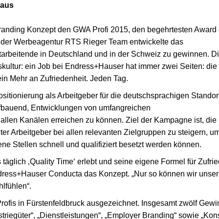
 aus
anding Konzept den GWA Profi 2015, den begehrtesten Award 
der Werbeagentur RTS Rieger Team entwickelte das
rbeitende in Deutschland und in der Schweiz zu gewinnen. D
kultur: ein Job bei Endress+Hauser hat immer zwei Seiten: die
ein Mehr an Zufriedenheit. Jeden Tag.
itionierung als Arbeitgeber für die deutschsprachigen Standor
ufbauend, Entwicklungen von umfangreichen
len Kanälen erreichen zu können. Ziel der Kampagne ist, die
 Arbeitgeber bei allen relevanten Zielgruppen zu steigern, u
ne Stellen schnell und qualifiziert besetzt werden können.
s täglich ‚Quality Time‘ erlebt und seine eigene Formel für Zufri
 Endress+Hauser Conducta das Konzept. „Nur so können wir unse
hlfühlen“.
ofis in Fürstenfeldbruck ausgezeichnet. Insgesamt zwölf Gewi
striegüter“, „Dienstleistungen“, „Employer Branding“ sowie „Ko