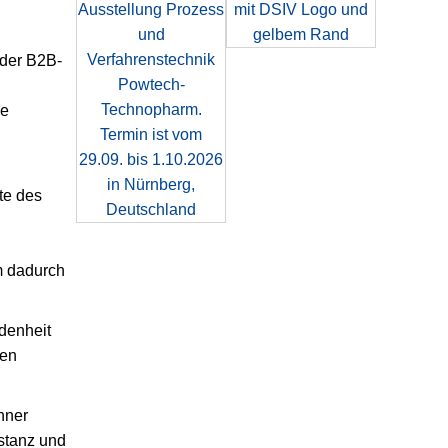
der B2B-
ie
te des
m dadurch
edenheit
ren
nner
nstanz und