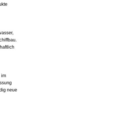
ukte
asser,
chiffbau.
haftlich
 im
essung
ndig neue