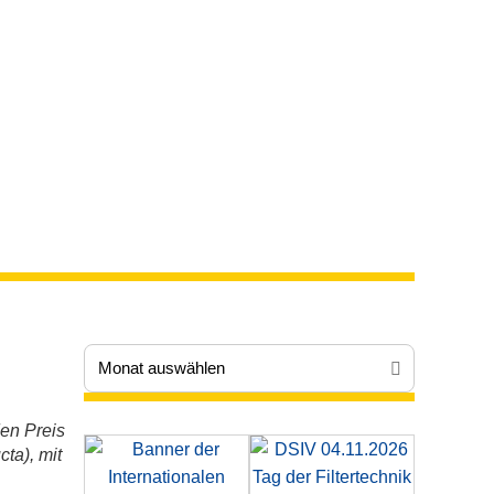
en Preis
ta), mit