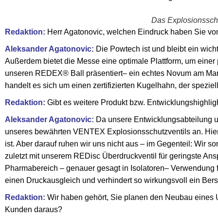
Das Explosionsschu
Redaktion:
Herr Agatonovic, welchen Eindruck haben Sie von
Aleksander Agatonovic:
Die Powtech ist und bleibt ein wich
Außerdem bietet die Messe eine optimale Plattform, um einer
unseren REDEX® Ball präsentiert– ein echtes Novum am Markt
handelt es sich um einen zertifizierten Kugelhahn, der spezie
Redaktion:
Gibt es weitere Produkt bzw. Entwicklungshighlig
Aleksander Agatonovic:
Da unsere Entwicklungsabteilung un
unseres bewährten VENTEX Explosionsschutzventils an. Hier
ist. Aber darauf ruhen wir uns nicht aus – im Gegenteil: Wir 
zuletzt mit unserem REDisc Überdruckventil für geringste Ans
Pharmabereich – genauer gesagt in Isolatoren– Verwendung fi
einen Druckausgleich und verhindert so wirkungsvoll ein Bers
Redaktion:
Wir haben gehört, Sie planen den Neubau eines U
Kunden daraus?