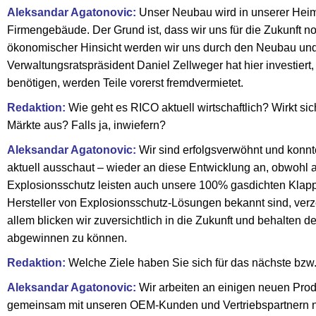
Aleksandar Agatonovic:
Unser Neubau wird in unserer Heima
Firmengebäude. Der Grund ist, dass wir uns für die Zukunft no
ökonomischer Hinsicht werden wir uns durch den Neubau und 
Verwaltungsratspräsident Daniel Zellweger hat hier investier
benötigen, werden Teile vorerst fremdvermietet.
Redaktion:
Wie geht es RICO aktuell wirtschaftlich? Wirkt sic
Märkte aus? Falls ja, inwiefern?
Aleksandar Agatonovic:
Wir sind erfolgsverwöhnt und konnt
aktuell ausschaut – wieder an diese Entwicklung an, obwohl 
Explosionsschutz leisten auch unsere 100% gasdichten Klapp
Hersteller von Explosionsschutz-Lösungen bekannt sind, verz
allem blicken wir zuversichtlich in die Zukunft und behalten
abgewinnen zu können.
Redaktion:
Welche Ziele haben Sie sich für das nächste bz
Aleksandar Agatonovic:
Wir arbeiten an einigen neuen Prod
gemeinsam mit unseren OEM-Kunden und Vertriebspartnern no