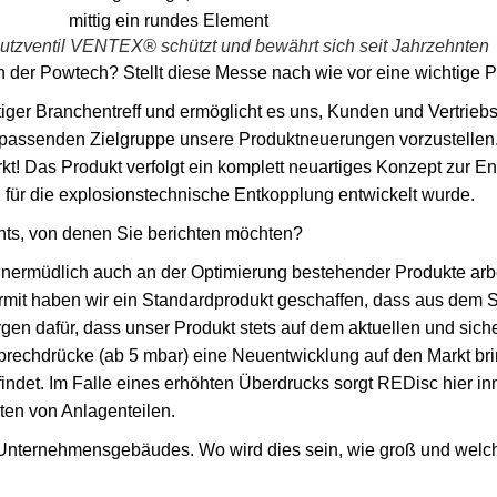
tzventil VENTEX® schützt und bewährt sich seit Jahrzehnten
 der Powtech? Stellt diese Messe nach wie vor eine wichtige P
tiger Branchentreff und ermöglicht es uns, Kunden und Vertriebs
 passenden Zielgruppe unsere Produktneuerungen vorzustellen.
! Das Produkt verfolgt ein komplett neuartiges Konzept zur E
ll für die explosionstechnische Entkopplung entwickelt wurde.
hts, von denen Sie berichten möchten?
ermüdlich auch an der Optimierung bestehender Produkte arbei
mit haben wir ein Standardprodukt geschaffen, dass aus dem 
sorgen dafür, dass unser Produkt stets auf dem aktuellen und sic
prechdrücke (ab 5 mbar) eine Neuentwicklung auf den Markt bring
ndet. Im Falle eines erhöhten Überdrucks sorgt REDisc hier in
ten von Anlagenteilen.
nternehmensgebäudes. Wo wird dies sein, wie groß und welche 