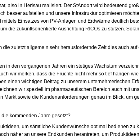
t, also in Herisau realisiert. Der StAndort wird bedeutend größ
ch besser aufstellen und unsere Infrastruktur optimieren möcht
mittels Einsatzes von PV-Anlagen und Erdwärme deutlich bess
t, um die zukunftsorientierte Ausrichtung RICOs zu stützen. Sol
h die zuletzt allgemein sehr herausfordernde Zeit dies auch auf 
en in den vergangenen Jahren ein stetiges Wachstum verzeichn
auch wir merken, dass die Früchte nicht mehr so tief hängen w
en einen wichtigen Beitrag zu unserem unternehmerischen Erfo
eichnen wir speziell im pharmazeutischen Bereich auch mit uns
 den Markt sowie die Kundenanforderungen genau im Blick, um ge
w. die kommenden Jahre gesetzt?
uktideen, um sämtliche Kundenwünsche optimal bedienen zu kö
ch näher an unsere Endkunden herantreten, um Produktideen 