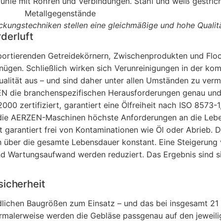
ckungstechniken stellen eine gleichmäßige und hohe Qualitä
rderluft
sportierenden Getreidekörnern, Zwischenprodukten und Floc
gen. Schließlich wirken sich Verunreinigungen in der kom
ualität aus – und sind daher unter allen Umständen zu ver
EN die branchenspezifischen Herausforderungen genau und 
000 zertifiziert, garantiert eine Ölfreiheit nach ISO 8573-1
 die AERZEN-Maschinen höchste Anforderungen an die Lebe
t garantiert frei von Kontaminationen wie Öl oder Abrieb. Di
en über die gesamte Lebensdauer konstant. Eine Steigerung
nd Wartungsaufwand werden reduziert. Das Ergebnis sind si
icherheit
lichen Baugrößen zum Einsatz – und das bei insgesamt 21
Normalerweise werden die Gebläse passgenau auf den jeweil