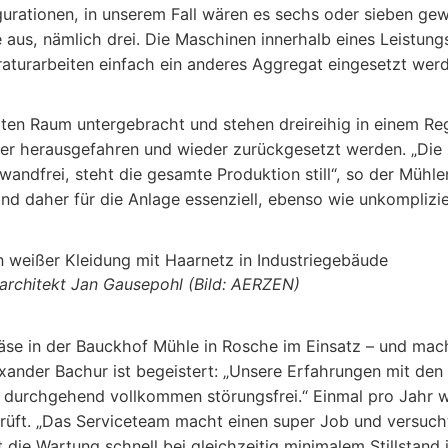
igurationen, in unserem Fall wären es sechs oder sieben ge
aus, nämlich drei. Die Maschinen innerhalb eines Leistung
aturarbeiten einfach ein anderes Aggregat eingesetzt werd
erten Raum untergebracht und stehen dreireihig in einem Re
ler herausgefahren und wieder zurückgesetzt werden. „Die 
wandfrei, steht die gesamte Produktion still“, so der Mühle
d daher für die Anlage essenziell, ebenso wie unkomplizi
architekt Jan Gausepohl (Bild: AERZEN)
e in der Bauckhof Mühle in Rosche im Einsatz – und mache
Alexander Bachur ist begeistert: „Unsere Erfahrungen mit 
t durchgehend vollkommen störungsfrei.“ Einmal pro Jahr 
ft. „Das Serviceteam macht einen super Job und versucht,
e Wartung schnell bei gleichzeitig minimalem Stillstand in