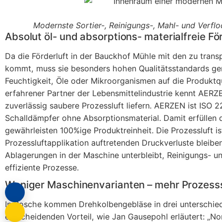
Modernste Sortier-, Reinigungs-, Mahl- und Verflo
Absolut öl- und absorptions- materialfreie Fö
Da die Förderluft in der Bauckhof Mühle mit den zu tran
kommt, muss sie besonders hohen Qualitätsstandards genü
Feuchtigkeit, Öle oder Mikroorganismen auf die Produktq
erfahrener Partner der Lebensmittelindustrie kennt AERZ
zuverlässig saubere Prozessluft liefern. AERZEN ist ISO 22
Schalldämpfer ohne Absorptionsmaterial. Damit erfüllen
gewährleisten 100%ige Produktreinheit. Die Prozessluft is
Prozessluftapplikation auftretenden Druckverluste bleib
Ablagerungen in der Maschine unterbleibt, Reinigungs- u
effiziente Prozesse.
Weniger Maschinenvarianten – mehr Prozesss
In Rosche kommen Drehkolbengebläse in drei unterschied
entscheidenden Vorteil, wie Jan Gausepohl erläutert: „