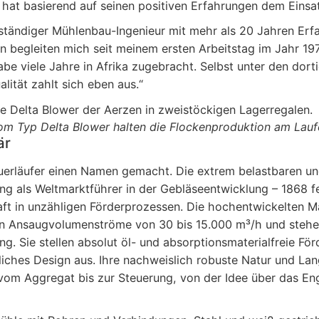
hat basierend auf seinen positiven Erfahrungen dem Einsa
ständiger Mühlenbau-Ingenieur mit mehr als 20 Jahren Erf
gleiten mich seit meinem ersten Arbeitstag im Jahr 1978
be viele Jahre in Afrika zugebracht. Selbst unter den dort
lität zahlt sich eben aus.“
 Typ Delta Blower halten die Flockenproduktion am Lauf
är
uerläufer einen Namen gemacht. Die extrem belastbaren un
g als Weltmarktführer in der Gebläseentwicklung – 1868 f
aft in unzähligen Förderprozessen. Die hochentwickelten 
en Ansaugvolumenströme von 30 bis 15.000 m³/h und stehe
 Sie stellen absolut öl- und absorptionsmaterialfreie För
iches Design aus. Ihre nachweislich robuste Natur und La
vom Aggregat bis zur Steuerung, von der Idee über das Eng