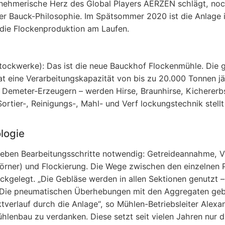
nehmerische Herz des Global Players AERZEN schlägt, noc
er Bauck-Philosophie. Im Spätsommer 2020 ist die Anlage 
die Flockenproduktion am Laufen.
tockwerke): Das ist die neue Bauckhof Flockenmühle. Die g
at eine Verarbeitungskapazität von bis zu 20.000 Tonnen j
d Demeter-Erzeugern – werden Hirse, Braunhirse, Kichererb
ortier-, Reinigungs-, Mahl- und Verf lockungstechnik stell
logie
sieben Bearbeitungsschritte notwendig: Getreideannahme, Vo
körner) und Flockierung. Die Wege zwischen den einzelnen 
kgelegt. „Die Gebläse werden in allen Sektionen genutzt 
on. Die pneumatischen Überhebungen mit den Aggregaten gebe
verlauf durch die Anlage“, so Mühlen-Betriebsleiter Alexa
nbau zu verdanken. Diese setzt seit vielen Jahren nur di