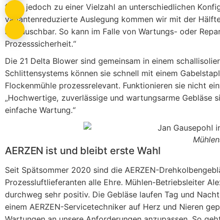
führt jedoch zu einer Vielzahl an unterschiedlichen Konf
variantenreduzierte Auslegung kommen wir mit der Hälfte 
austauschbar. So kann im Falle von Wartungs- oder Repar
Prozesssicherheit.“
Die 21 Delta Blower sind gemeinsam in einem schallisoli
Schlittensystems können sie schnell mit einem Gabelstap
Flockenmühle prozessrelevant. Funktionieren sie nicht ein
„Hochwertige, zuverlässige und wartungsarme Gebläse sin
einfache Wartung.“
Mühlen
AERZEN ist und bleibt erste Wahl
Seit Spätsommer 2020 sind die AERZEN-Drehkolbengebläs
Prozessluftlieferanten alle Ehre. Mühlen-Betriebsleiter 
durchweg sehr positiv. Die Gebläse laufen Tag und Nach
einem AERZEN-Servicetechniker auf Herz und Nieren geprü
Wartungen an unsere Anforderungen anzupassen. So geht di