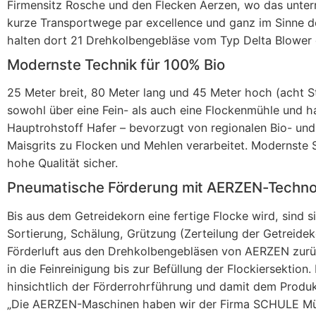
Firmensitz Rosche und den Flecken Aerzen, wo das unter
kurze Transportwege par excellence und ganz im Sinne d
halten dort 21 Drehkolbengebläse vom Typ Delta Blower 
Modernste Technik für 100% Bio
25 Meter breit, 80 Meter lang und 45 Meter hoch (acht S
sowohl über eine Fein- als auch eine Flockenmühle und h
Hauptrohstoff Hafer – bevorzugt von regionalen Bio- un
Maisgrits zu Flocken und Mehlen verarbeitet. Modernste S
hohe Qualität sicher.
Pneumatische Förderung mit AERZEN-Techno
Bis aus dem Getreidekorn eine fertige Flocke wird, sind 
Sortierung, Schälung, Grützung (Zerteilung der Getreide
Förderluft aus den Drehkolbengebläsen von AERZEN zurüc
in die Feinreinigung bis zur Befüllung der Flockiersekti
hinsichtlich der Förderrohrführung und damit dem Produkt
„Die AERZEN-Maschinen haben wir der Firma SCHULE Mühle