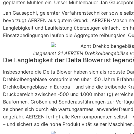
geplanten Mühlen ein. Unser Mühlenbauer Jan Gausepohl 
Jan Gausepohl, gelernter Verfahrenstechniker sowie selb
bevorzugt AERZEN aus gutem Grund: „AERZEN-Maschinen be
Langlebigkeit und Laufleistung überzeugen einfach. Ich ha
Einsatzbedingungen laufen die Aggregate reibungslos. Qua
Insgesamt 21 AERZEN Drehkolbengebläse vom
Die Langlebigkeit der Delta Blower ist legend
Insbesondere die Delta Blower haben sich als robuste Da
Drehkolbengebläse komprimieren über 150 Jahre Erfahrun
Drehkolbengebläse in Europa – und sind die treibende Kr
Druckbereich zwischen -500 und 1.000 mbar (g) erreich
Bauformen, Größen und Sonderausführungen zur Verfügung.
zeichnen sich durch ein wartungsarmes, anwenderfreundl
ungefähr. AERZEN fertigt alle Kernkomponenten selbst – 
– und sichert so die hohe Produktivität seiner Maschinen.