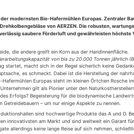
e der modernsten Bio-Hafermühlen Europas. Zentraler Ba
nem Drehkolbengebläse von AERZEN. Die robusten, wartu
verlässig saubere Förderluft und gewährleisten höchste 
Verarbeitungskapazität von bis zu 20.000 Tonnen jährlich (
g startet, macht sich in der Regel sicherlich keine Gedank
uptsache, es schmeckt. Dabei ist die Herstellung der nahr
Bio-Hafermühlen Europas steht im kleinen Örtchen Rosche i
ternehmen gilt als Pionier unter den Naturkostherstellern 
 des Erfolgs? Begeisterung für die biodynamische Landwirts
en Getreidebauern – um nur einige Aspekte zu nennen.
oduktionshallen sind hochwertige Produkte das A und O. Be
en innovativsten am Markt und sind weltweit ein Garant f
ate allerdings keine lange Reise auf sich nehmen, schließl