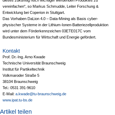
dieses zukünftig noch wichtiger werdenden Produktes zu
vereinfachen“, so Markus Schmudde, Leiter Forschung &
Entwicklung bei Coperion in Stuttgart.
Das Vorhaben DaLion 4.0 – Data-Mining als Basis cyber-
physischer Systeme in der Lithium-Ionen-Batteriezellproduktion
wird unter dem Förderkennzeichen 03ETE017C vom
Bundesministerium für Wirtschaft und Energie gefördert.
Kontakt
Prof. Dr.-Ing. Arno Kwade
Technische Universität Braunschweig
Institut für Partikeltechnik
Volkmaroder Straße 5
38104 Braunschweig
Tel.: 0531 391-9610
E-Mail:
a.kwade@tu-braunschweig.de
www.ipat.tu-bs.de
Artikel teilen