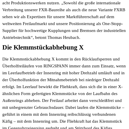
acht Produktionswerken nutzen. „Sowohl die große internationale
Verbreitung unserer FXR-Baureihe als auch die neue Variante FXRB
sehen wir als Expertisen für unsere Marktführerschaft auf dem
weltweiten Freilaufmarkt und unsere Positionierung als One-Stopp-
Supplier für hochwertige Kupplungen und Bremsen der industriellen
Antriebstechnik“, betont Thomas Heubach.
Die Klemmstückabhebung X
Die Klemmstückabhebung X kommt in den Rücklaufsperren und
Überholfreiläufen von RINGSPANN immer dann zum Einsatz, wenn
im Leerlaufbetrieb der Innenring mit hoher Drehzahl umläuft und in
der Überholfunktion der Mitnahmebetrieb bei niedriger Drehzahl
erfolgt. Im Leerlauf bewirkt die Fliehkraft, dass sich die in einer X-
ähnlichen Form gefertigten Klemmstücke von der Laufbahn des
Außenrings abheben. Der Freilauf arbeitet dann verschleißfrei und
mit unbegrenzter Gebrauchsdauer. Dabei laufen die Klemmstücke –
geführt in einem mit dem Innenring reibschlüssig verbundenen
Käfig – mit dem Innenring um. Die Fliehkraft hat das Klemmstück
im Gegenuhrzeigersinn gedreht und am Stützbord des Käfigs