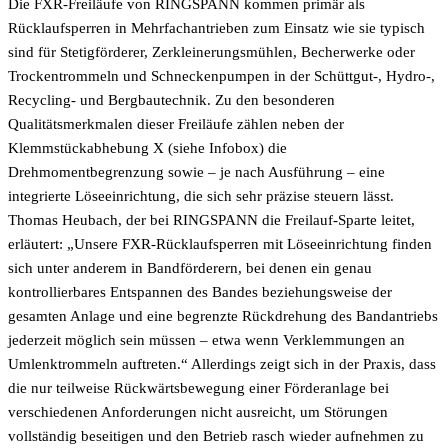
Die FXR-Freiläufe von RINGSPANN kommen primär als
Rücklaufsperren in Mehrfachantrieben zum Einsatz wie sie typisch
sind für Stetigförderer, Zerkleinerungsmühlen, Becherwerke oder
Trockentrommeln und Schneckenpumpen in der Schüttgut-, Hydro-,
Recycling- und Bergbautechnik. Zu den besonderen
Qualitätsmerkmalen dieser Freiläufe zählen neben der
Klemmstückabhebung X (siehe Infobox) die
Drehmomentbegrenzung sowie – je nach Ausführung – eine
integrierte Löseeinrichtung, die sich sehr präzise steuern lässt.
Thomas Heubach, der bei RINGSPANN die Freilauf-Sparte leitet,
erläutert: „Unsere FXR-Rücklaufsperren mit Löseeinrichtung finden
sich unter anderem in Bandförderern, bei denen ein genau
kontrollierbares Entspannen des Bandes beziehungsweise der
gesamten Anlage und eine begrenzte Rückdrehung des Bandantriebs
jederzeit möglich sein müssen – etwa wenn Verklemmungen an
Umlenktrommeln auftreten.“ Allerdings zeigt sich in der Praxis, dass
die nur teilweise Rückwärtsbewegung einer Förderanlage bei
verschiedenen Anforderungen nicht ausreicht, um Störungen
vollständig beseitigen und den Betrieb rasch wieder aufnehmen zu