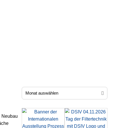
en Neubau
läche