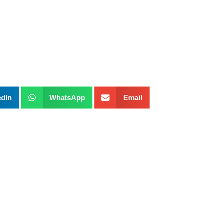
edIn
WhatsApp
Email