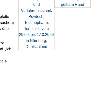
plette
eiche, in
o über
tze
d. „Ich
 die