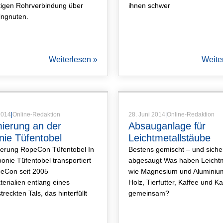
tigen Rohrverbindung über
ihnen schwer
ingnuten.
Weiterlesen »
Weite
Artikel
,
Produktartikel
Artikel
,
Produkt
 2014
|
Online-Redaktion
28. Juni 2014
|
Online-Redaktion
ierung an der
Absauganlage für
ie Tüfentobel
Leichtmetallstäube
gerung RopeCon Tüfentobel In
Bestens gemischt – und siche
onie Tüfentobel transportiert
abgesaugt Was haben Leichtm
eCon seit 2005
wie Magnesium und Aluminiu
terialien entlang eines
Holz, Tierfutter, Kaffee und K
reckten Tals, das hinterfüllt
gemeinsam?