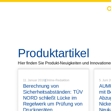
Produktartikel
Artikel
,
Produktartikel
Hier finden Sie Produkt-Neuigkeiten und Innovatione
11. Januar 2016
|
Online-Redaktion
5. Juni 
Berechnung von
AUMU
Sicherheitsabständen: TÜV
mit 
NORD schließt Lücke im
Abzug
Regelwerk um Prüfung von
Nicke
Druckgeräten
Neuk