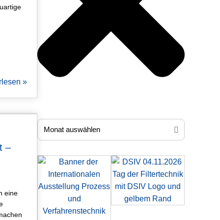
artige
rlesen »
artikel
t –
n eine
e
machen