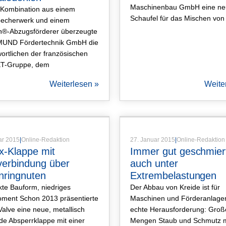
Maschinenbau GmbH eine neu
 Kombination aus einem
Schaufel für das Mischen von
becherwerk und einem
®-Abzugsförderer überzeugte
MUND Fördertechnik GmbH die
ortlichen der französischen
T-Gruppe, dem
Weiterlesen »
Weite
Artikel
,
Produktartikel
Artikel
,
Produkt
ar 2015
|
Online-Redaktion
27. Januar 2015
|
Online-Redaktion
x-Klappe mit
Immer gut geschmier
verbindung über
auch unter
nringnuten
Extrembelastungen
te Bauform, niedriges
Der Abbau von Kreide ist für
ment Schon 2013 präsentierte
Maschinen und Förderanlage
alve eine neue, metallisch
echte Herausforderung: Groß
de Absperrklappe mit einer
Mengen Staub und Schmutz 