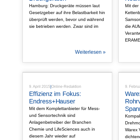
Hamburg: Druckgeräte müssen laut
Mit der
Gesetzgeber auf ihre Belastbarkeit hin
Ketten
überprüft werden, bevor und während
Samson
sie betrieben werden. Zwar sind im
die AU
Verantw
ERAME
Weiterlesen »
Artikel
,
Produktartikel
9. April 2015
|
Online-Redaktion
9. Febru
Effizienz im Fokus:
Ware
Endress+Hauser
Rohr
Span
Mit dem Komplettanbieter für Mess-
und Sensortechnik sind
Kompak
Anlagenbetreiber der Branchen
Drehmo
Chemie und LifeSciences auch in
Warex V
diesem Jahr wieder auf
dichten