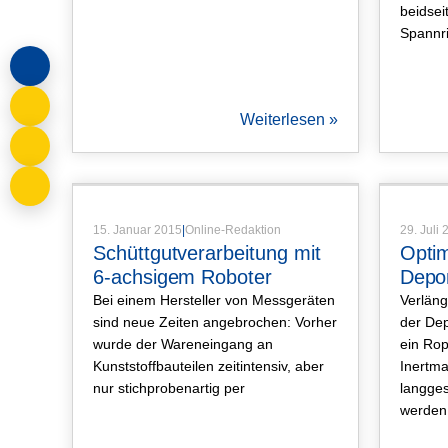
beidsei
Spannr
Weiterlesen »
Artikel
,
Produktartikel
15. Januar 2015
|
Online-Redaktion
29. Juli
Schüttgutverarbeitung mit
Optim
6-achsigem Roboter
Depon
Bei einem Hersteller von Messgeräten
Verlän
sind neue Zeiten angebrochen: Vorher
der Dep
wurde der Wareneingang an
ein Rop
Kunststoffbauteilen zeitintensiv, aber
Inertma
nur stichprobenartig per
langgest
werden