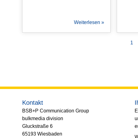
Weiterlesen »
1
Kontakt
I
BSB+P Communication Group
E
bulkmedia division
u
Gluckstraße 6
e
65193 Wiesbaden
W