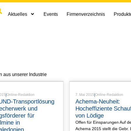
Aktuelles
Events
Firmenverzeichnis
Produkte
Artikel
,
Produktartikel
Artikel
,
Produkt
n aus unserer Industrie
2015
|
Online-Redaktion
7. Mai 2015
|
Online-Redaktion
ND-Transportlösung
Achema-Neuheit:
Becherwerk und
Hocheffiziente Schauf
sförderer für
von Lödige
lmine in
Offen für Einsparungen Auf d
aledonien
Achema 2015 stellt die Gebr.