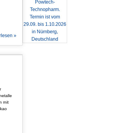
rlesen »
artikel
r
etalle
m mit
akao