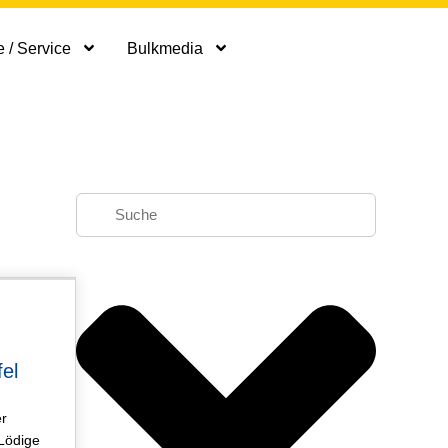
 / Service
Bulkmedia
artikel
el
er
 Lödige