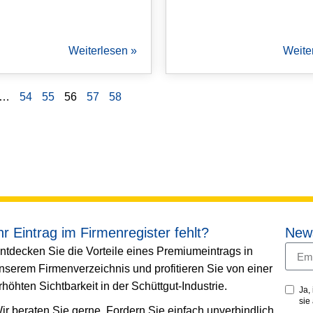
Weiterlesen »
Weite
…
54
55
56
57
58
hr Eintrag im Firmenregister fehlt?
News
ntdecken Sie die Vorteile eines Premiumeintrags in
nserem Firmenverzeichnis und profitieren Sie von einer
rhöhten Sichtbarkeit in der Schüttgut-Industrie.
Ja,
sie
ir beraten Sie gerne. Fordern Sie einfach unverbindlich