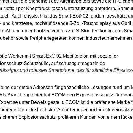
k auf die Sicherheit des Alleinarbeiters sowie die IT-Sicherh
m Notfall per Knopfdruck rasch Unterstützung anfordern. Sams
ktuell. Auch physisch ist das Smart-Ex® 02 rundum geschützt und
ß- und kratzfeste, hochauflösende 5-Zoll-Touchdisplay aus Gori
00 mAh und einer Laufzeit von bis zu 24 Stunden kommt das Sm
szubehör sowie Peripheriegeräten können Industrieunternehmen 
lässiges und robustes Smartphone, das für sämtliche Einsatzsz
 eine der ersten Adressen für ganzheitliche Lösungen rund um
 Als Branchenpionier hat ECOM den Explosionsschutz für mobil
xpertise unter Beweis gestellt. ECOM ist die präferierte Marke
eriegeräten, die höchsten Anforderungen im Industrieeinsatz e
nsicheren Explosionsschutz, profitieren Kunden von einem lücken