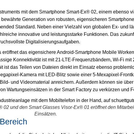
struments mit dem Smartphone Smart-Ex® 02, einem ebenso viel
ine bewährte Generation von robusten, eigensicheren Smartphon
ded Standard. Neben einer Vielzahl von globalen Ex- und länd
hlreiche innovative und leistungsstarke Funktionen. Das zukunft
ruchsvollste Digitalisierungsaufgaben.
s eröffnet das eigensichere Android-Smartphone Mobile Workern 
ässige Konnektivität ist mit 21-LTE-Frequenzbändern, Wi-Fi mit
t ist das Teilen von Dateien direkt im Einsatz ebenso probleml
Megapixel-Kamera mit LED-Blitz sowie einer 5-Mexapixel-Fron
 Bild- und Videomaterial anreichern. Außerdem können sie übe
von Wartungseinsätzen in der Smart Factory zu verkürzen und Fe
 und den Smart Glasses Visor-Ex® 01 eröffnet den Mitarbeiter
Einsätzen.
-Bereich