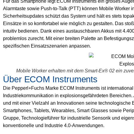
Für das Smartphone legt ECOM Instruments ein großes Augenmer
Alarmtaste sowie Push-to-Talk (PTT) können Mobile Worker i
Sicherheitsupdates schützt das System und hält es stets topa
Einsätze in so komfortabel wie möglich zu gestalten. Das sto
intuitiv bedienen. Dank eines austauschbaren Akkus mit 4.4
problemlos zurecht. Mit einer breiten Palette an Befestigung
spezifischen Einsatzszenarien anpassen.
Mobile Worker erhalten mit dem Smart-Ex® 02 ein zuver
Über ECOM Instruments
Die Pepperl+Fuchs Marke ECOM Instruments ist international
Industriekommunikation in explosionsgefährdeten Bereichen.
und mit einer Vielzahl an Innovationen seine technologische E
Smartphones, Tablets, Wearables, Smart Glasses sowie Periph
Gruppe, Technologieführer für industrielle Sensorik und eige
konventionelle und Industrie 4.0-Anwendungen.