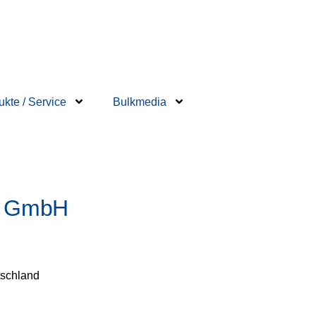
ukte / Service
Bulkmedia
k GmbH
tschland