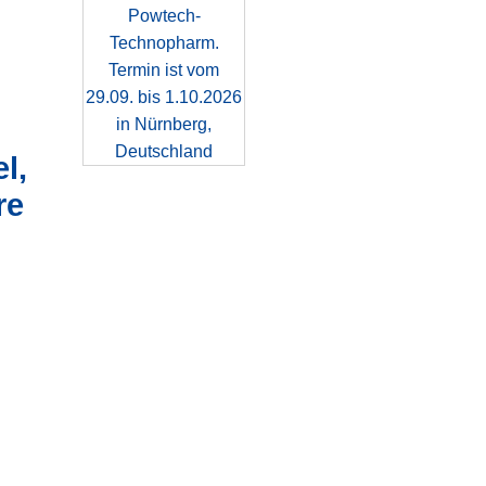
l,
re