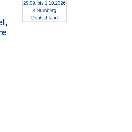
l,
re