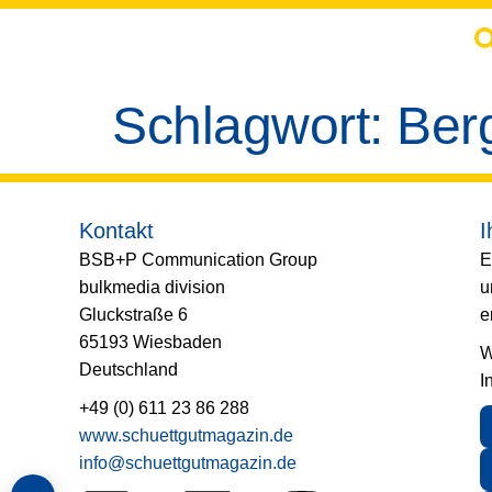
springen
Schlagwort:
Ber
Kontakt
I
BSB+P Communication Group
E
bulkmedia division
u
Gluckstraße 6
e
65193 Wiesbaden
W
Deutschland
I
+49 (0) 611 23 86 288
www.schuettgutmagazin.de
info@schuettgutmagazin.de