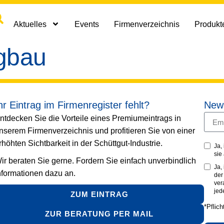
Aktuelles
Events
Firmenverzeichnis
Produkte
gbau
hr Eintrag im Firmenregister fehlt?
News
ntdecken Sie die Vorteile eines Premiumeintrags in
nserem Firmenverzeichnis und profitieren Sie von einer
rhöhten Sichtbarkeit in der Schüttgut-Industrie.
Ja,
sie
ir beraten Sie gerne. Fordern Sie einfach unverbindlich
Ja,
nformationen dazu an.
de
ver
jed
ZUM EINTRAG
*Pflich
ZUR BERATUNG PER MAIL