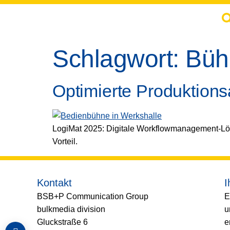
springen
Schlagwort:
Büh
Optimierte Produktion
LogiMat 2025: Digitale Workflowmanagement-Lösu
Vorteil.
Kontakt
I
BSB+P Communication Group
E
bulkmedia division
u
Gluckstraße 6
e