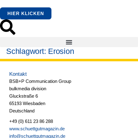
springen
HIER KLICKEN
Schlagwort:
Erosion
Kontakt
BSB+P Communication Group
bulkmedia division
Gluckstraße 6
65193 Wiesbaden
Deutschland
+49 (0) 611 23 86 288
www.schuettgutmagazin.de
info@schuettgutmagazin.de