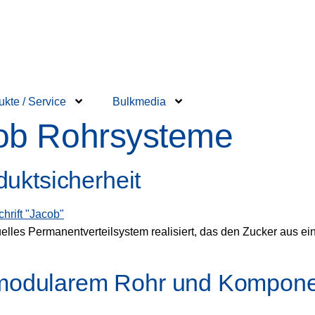
ukte / Service
Bulkmedia
ob Rohrsysteme
uktsicherheit
elles Permanentverteilsystem realisiert, das den Zucker aus ei
it modularem Rohr und Kompo