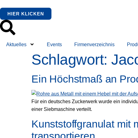
springen
HIER KLICKEN
Aktuelles
Events
Firmenverzeichnis
Prod
Schlagwort:
Jac
Ein Höchstmaß an Prod
Für ein deutsches Zuckerwerk wurde ein individu
einer Siebmaschine verteilt.
Kunststoffgranulat m
transportieren