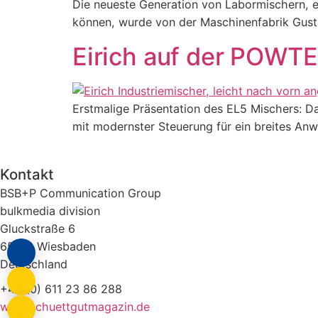
Die neueste Generation von Labormischern, e
können, wurde von der Maschinenfabrik Gust
Eirich auf der POWT
Erstmalige Präsentation des EL5 Mischers: D
mit modernster Steuerung für ein breites An
Kontakt
BSB+P Communication Group
bulkmedia division
Gluckstraße 6
65193 Wiesbaden
Deutschland
+49 (0) 611 23 86 288
www.schuettgutmagazin.de