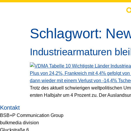
springen
Schlagwort:
Ne
Industriearmaturen bl
Trotz des aktuell schwierigen weltpolitischen Um
ersten Halbjahr um 4 Prozent zu. Der Auslands
Kontakt
BSB+P Communication Group
bulkmedia division
Gluckstraße 6