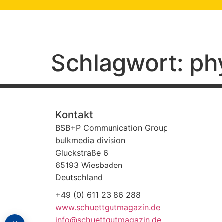
springen
Schlagwort:
ph
Kontakt
BSB+P Communication Group
bulkmedia division
Gluckstraße 6
65193 Wiesbaden
Deutschland
+49 (0) 611 23 86 288
www.schuettgutmagazin.de
info@schuettgutmagazin.de