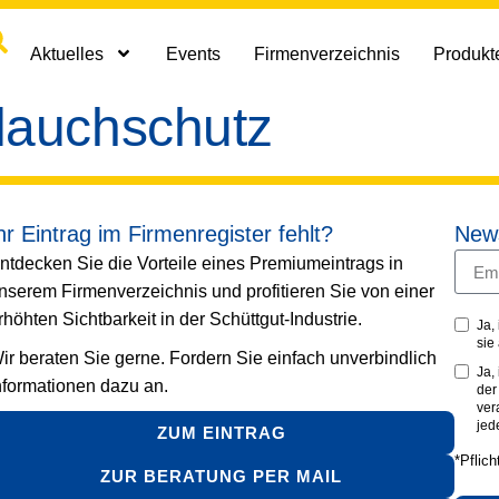
Aktuelles
Events
Firmenverzeichnis
Produkte
lauchschutz
hr Eintrag im Firmenregister fehlt?
News
ntdecken Sie die Vorteile eines Premiumeintrags in
nserem Firmenverzeichnis und profitieren Sie von einer
rhöhten Sichtbarkeit in der Schüttgut-Industrie.
Ja,
sie
ir beraten Sie gerne. Fordern Sie einfach unverbindlich
Ja,
nformationen dazu an.
de
ver
jed
ZUM EINTRAG
*Pflich
ZUR BERATUNG PER MAIL