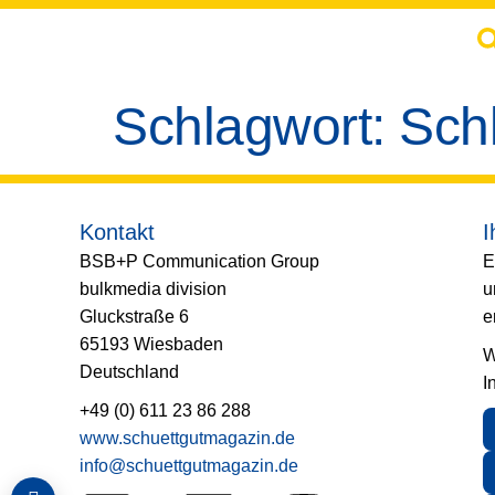
springen
Schlagwort:
Sch
Kontakt
I
BSB+P Communication Group
E
bulkmedia division
u
Gluckstraße 6
e
65193 Wiesbaden
W
Deutschland
I
+49 (0) 611 23 86 288
www.schuettgutmagazin.de
info@schuettgutmagazin.de