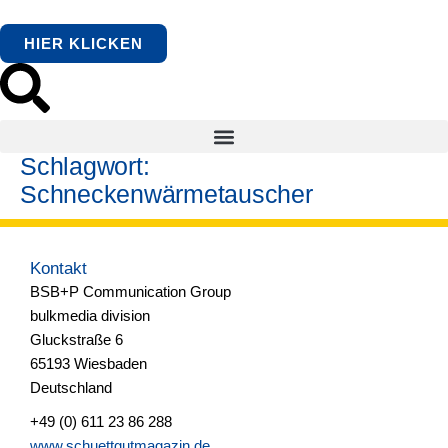
springen
HIER KLICKEN
Schlagwort:
Schneckenwärmetauscher
Kontakt
BSB+P Communication Group
bulkmedia division
Gluckstraße 6
65193 Wiesbaden
Deutschland
+49 (0) 611 23 86 288
www.schuettgutmagazin.de