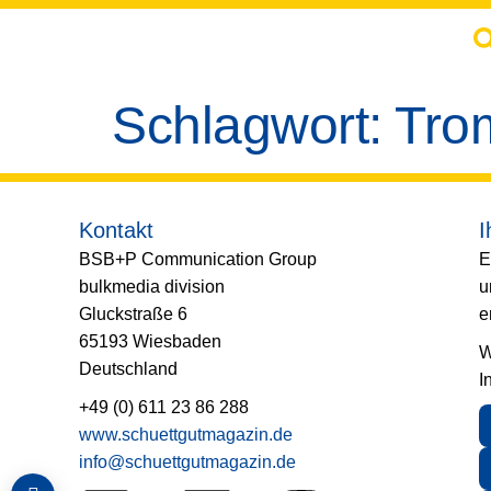
springen
Schlagwort:
Tro
Kontakt
I
BSB+P Communication Group
E
bulkmedia division
u
Gluckstraße 6
e
65193 Wiesbaden
W
Deutschland
I
+49 (0) 611 23 86 288
www.schuettgutmagazin.de
info@schuettgutmagazin.de