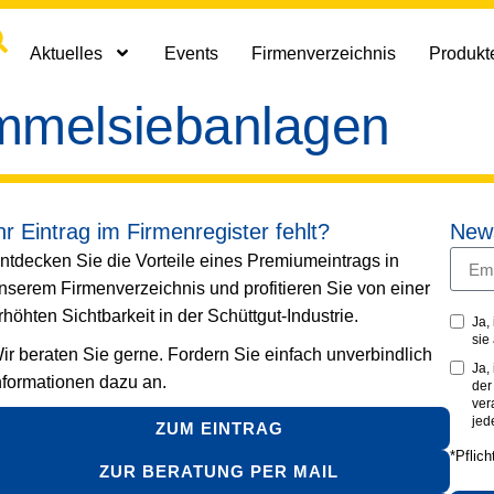
Aktuelles
Events
Firmenverzeichnis
Produkte
mmelsiebanlagen
hr Eintrag im Firmenregister fehlt?
News
ntdecken Sie die Vorteile eines Premiumeintrags in
nserem Firmenverzeichnis und profitieren Sie von einer
rhöhten Sichtbarkeit in der Schüttgut-Industrie.
Ja,
sie
ir beraten Sie gerne. Fordern Sie einfach unverbindlich
Ja,
nformationen dazu an.
de
ver
jed
ZUM EINTRAG
*Pflich
ZUR BERATUNG PER MAIL